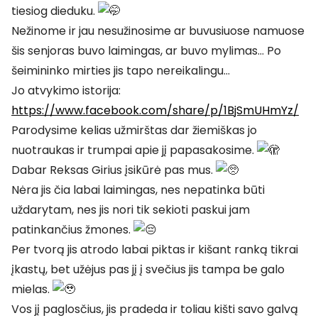
tiesiog dieduku.
Nežinome ir jau nesužinosime ar buvusiuose namuose
šis senjoras buvo laimingas, ar buvo mylimas… Po
šeimininko mirties jis tapo nereikalingu…
Jo atvykimo istorija:
https://www.facebook.com/share/p/1BjSmUHmYz/
Parodysime kelias užmirštas dar žiemiškas jo
nuotraukas ir trumpai apie jį papasakosime.
Dabar Reksas Girius įsikūrė pas mus.
Nėra jis čia labai laimingas, nes nepatinka būti
uždarytam, nes jis nori tik sekioti paskui jam
patinkančius žmones.
Per tvorą jis atrodo labai piktas ir kišant ranką tikrai
įkastų, bet užėjus pas jį į svečius jis tampa be galo
mielas.
Vos jį paglosčius, jis pradeda ir toliau kišti savo galvą