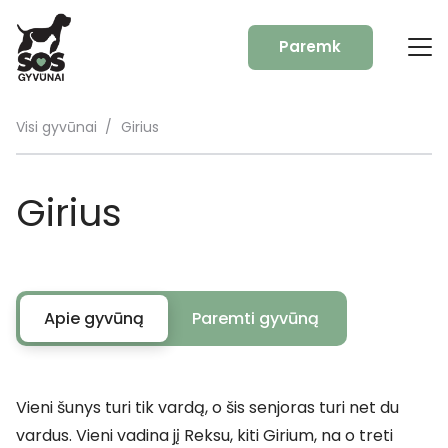
Paremk
Visi gyvūnai
/
Girius
Girius
Apie gyvūną
Paremti gyvūną
Vieni šunys turi tik vardą, o šis senjoras turi net du
vardus. Vieni vadina jį Reksu, kiti Girium, na o treti