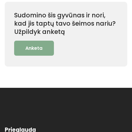
Sudomino šis gyvūnas ir nori,
kad jis taptų tavo šeimos nariu?
Užpildyk anketą
Anketa
Prieglauda