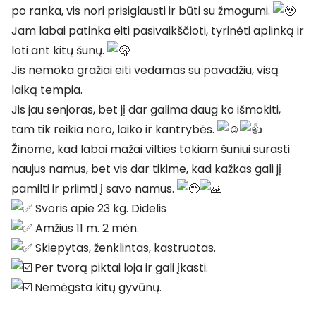
po ranka, vis nori prisiglausti ir būti su žmogumi.
Jam labai patinka eiti pasivaikščioti, tyrinėti aplinką ir
loti ant kitų šunų.
Jis nemoka gražiai eiti vedamas su pavadžiu, visą
laiką tempia.
Jis jau senjoras, bet jį dar galima daug ko išmokiti,
tam tik reikia noro, laiko ir kantrybės.
Žinome, kad labai mažai vilties tokiam šuniui surasti
naujus namus, bet vis dar tikime, kad kažkas gali jį
pamilti ir priimti į savo namus.
Svoris apie 23 kg. Didelis
Amžius 11 m. 2 mėn.
Skiepytas, ženklintas, kastruotas.
Per tvorą piktai loja ir gali įkasti.
Nemėgsta kitų gyvūnų.