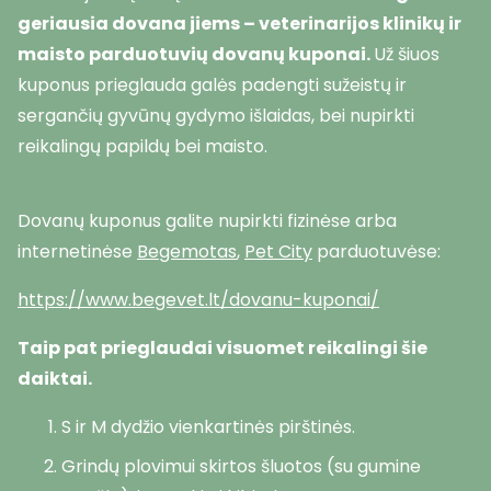
geriausia dovana jiems – veterinarijos klinikų ir
maisto parduotuvių dovanų kuponai.
Už šiuos
kuponus prieglauda galės padengti sužeistų ir
sergančių gyvūnų gydymo išlaidas, bei nupirkti
reikalingų papildų bei maisto.
Dovanų kuponus galite nupirkti fizinėse arba
internetinėse
Begemotas
,
Pet City
parduotuvėse:
https://www.begevet.lt/dovanu-kuponai/
Taip pat prieglaudai visuomet reikalingi šie
daiktai.
S ir M dydžio vienkartinės pirštinės.
Grindų plovimui skirtos šluotos (su gumine