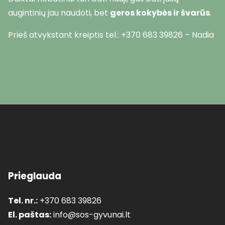
augintinių jau naudoti, bet
geros kokybės ir švarūs
.
Prieš atvykstant kreiptis tel.: +370 683 39826 – Nadia
Prieglauda
Tel. nr.:
+370 683 39826
El. paštas:
info@sos-gyvunai.lt