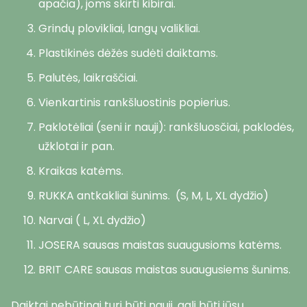
apačia), joms skirti kibirai.
Grindų plovikliai, langų valikliai.
Plastikinės dėžės sudėti daiktams.
Palutės, laikraščiai.
Vienkartinis rankšluostinis popierius.
Paklotėliai (seni ir nauji): rankšluosčiai, paklodės,
užklotai ir pan.
Kraikas katėms.
RUKKA antkakliai šunims. (S, M, L, XL dydžio)
Narvai ( L, XL dydžio)
JOSERA sausas maistas suaugusioms katėms.
BRIT CARE sausas maistas suaugusiems šunims.
Daiktai nebūtinai turi būti nauji, gali būti jūsų