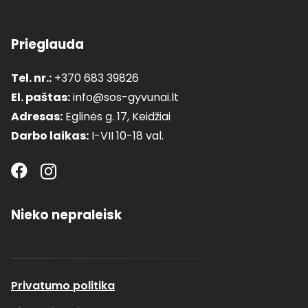
Prieglauda
Tel. nr.:
+370 683 39826
El. paštas:
info@sos-gyvunai.lt
Adresas:
Eglinės g. 17, Keidžiai
Darbo laikas:
I-VII 10-18 val.
Nieko nepraleisk
Privatumo politika