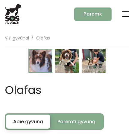
Paremk
Visi gyvūnai
/
Olafas
Olafas
Apie gyvūną
Paremti gyvūną