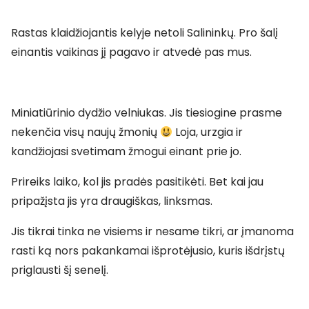
Rastas klaidžiojantis kelyje netoli Salininkų. Pro šalį
einantis vaikinas jį pagavo ir atvedė pas mus.
Miniatiūrinio dydžio velniukas. Jis tiesiogine prasme
nekenčia visų naujų žmonių
Loja, urzgia ir
kandžiojasi svetimam žmogui einant prie jo.
Prireiks laiko, kol jis pradės pasitikėti. Bet kai jau
pripažįsta jis yra draugiškas, linksmas.
Jis tikrai tinka ne visiems ir nesame tikri, ar įmanoma
rasti ką nors pakankamai išprotėjusio, kuris išdrįstų
priglausti šį senelį.