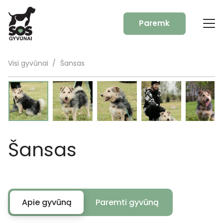
Paremk
Visi gyvūnai
/
Šansas
Šansas
Apie gyvūną
Paremti gyvūną