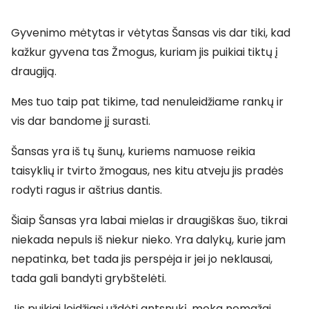
Gyvenimo mėtytas ir vėtytas Šansas vis dar tiki, kad
kažkur gyvena tas Žmogus, kuriam jis puikiai tiktų į
draugiją.
Mes tuo taip pat tikime, tad nenuleidžiame rankų ir
vis dar bandome jį surasti.
Šansas yra iš tų šunų, kuriems namuose reikia
taisyklių ir tvirto žmogaus, nes kitu atveju jis pradės
rodyti ragus ir aštrius dantis.
Šiaip Šansas yra labai mielas ir draugiškas šuo, tikrai
niekada nepuls iš niekur nieko. Yra dalykų, kurie jam
nepatinka, bet tada jis perspėja ir jei jo neklausai,
tada gali bandyti grybštelėti.
Jis puikiai leidžiasi uždėti antsnukį, moka nemažai