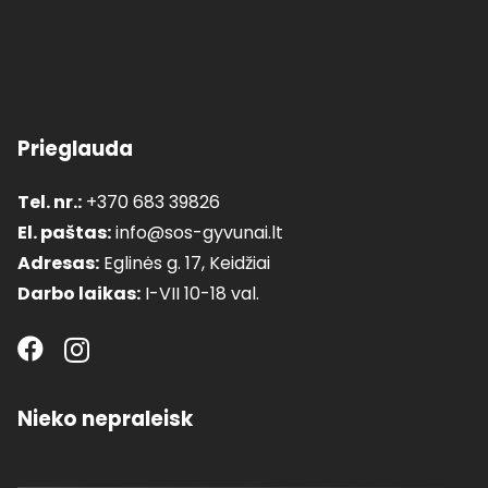
Prieglauda
Tel. nr.:
+370 683 39826
El. paštas:
info@sos-gyvunai.lt
Adresas:
Eglinės g. 17, Keidžiai
Darbo laikas:
I-VII 10-18 val.
Nieko nepraleisk