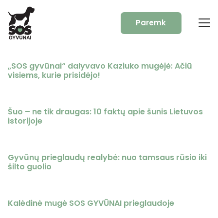
Paremk
„SOS gyvūnai“ dalyvavo Kaziuko mugėjė: Ačiū
visiems, kurie prisidėjo!
Šuo – ne tik draugas: 10 faktų apie šunis Lietuvos
istorijoje
Gyvūnų prieglaudų realybė: nuo tamsaus rūsio iki
šilto guolio
Kalėdinė mugė SOS GYVŪNAI prieglaudoje