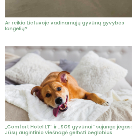
Ar reikia Lietuvoje vadinamųjų gyvūnų gyvybės
langelių?
„Comfort Hotel LT“ ir „SOS gyvūnai“ sujungė jėgas:
Jūsų augintinio viešnagė gelbsti beglobius