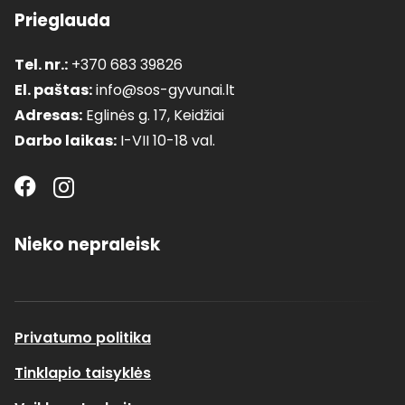
Prieglauda
Tel. nr.:
+370 683 39826
El. paštas:
info@sos-gyvunai.lt
Adresas:
Eglinės g. 17, Keidžiai
Darbo laikas:
I-VII 10-18 val.
Nieko nepraleisk
Privatumo politika
Tinklapio taisyklės