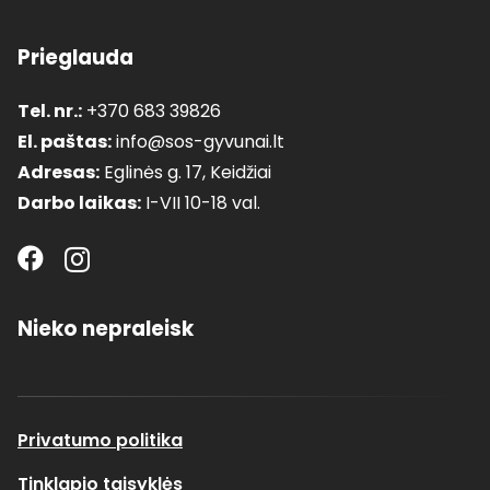
Prieglauda
Tel. nr.:
+370 683 39826
El. paštas:
info@sos-gyvunai.lt
Adresas:
Eglinės g. 17, Keidžiai
Darbo laikas:
I-VII 10-18 val.
Nieko nepraleisk
Privatumo politika
Tinklapio taisyklės