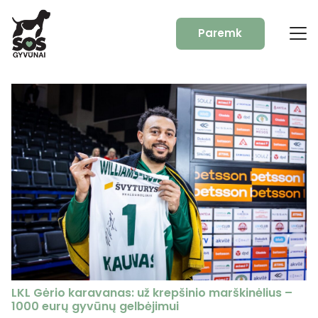
Paremk
LKL Gėrio karavanas: už krepšinio marškinėlius –
1000 eurų gyvūnų gelbėjimui